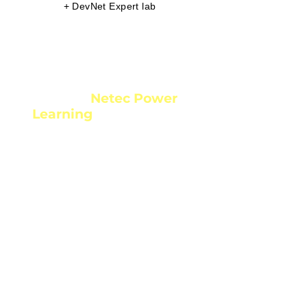
+ DevNet Expert lab
¿Requieres una solución
efectiva de aprendizaje?
Netec Power
Conoce
Learning
,
la solución que
ofrece diversos recursos
adicionales
al contenido que ofrecen los
fabricantes de TI.
A diferencia de otras
soluciones basadas en
eLearning,
NPL asegura la
adopción tecnológica y la
certificación
de
conocimientos mediante un
programa personalizado con
seguimiento individualizado
.
Conoce aquí más de NPL