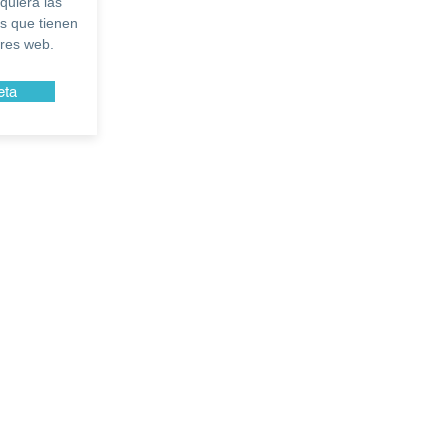
quiera las
s que tienen
res web.
eta