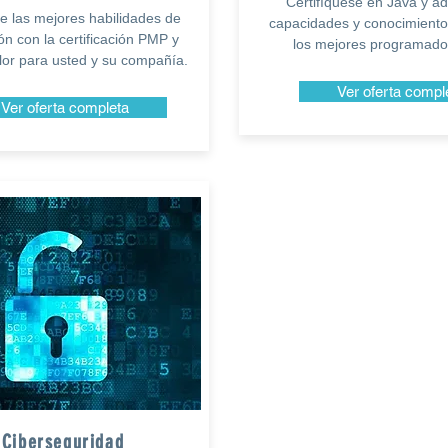
Certifíquese en Java y ad
le las mejores habilidades de
capacidades y conocimiento
ón con la certificación PMP y
los mejores programado
lor para usted y su compañía.
Ver oferta compl
Ver oferta completa
Ciberseguridad