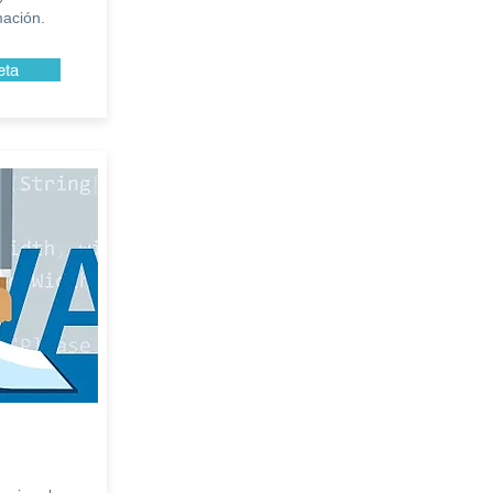
mación.
eta