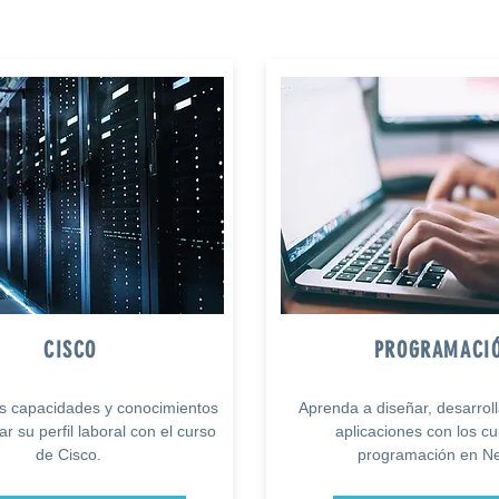
CISCO
PROGRAMACI
as capacidades y conocimientos
Aprenda a diseñar, desarrol
r su perfil laboral con el curso
aplicaciones con los c
de Cisco.
programación en Ne