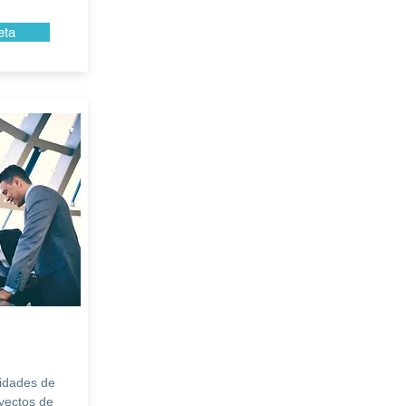
eta
lidades de
yectos de