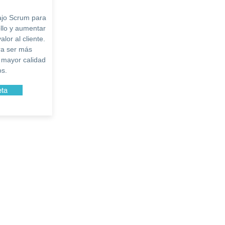
ajo Scrum para
ollo y aumentar
lor al cliente.
ra ser más
n mayor calidad
os.
eta