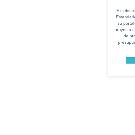
Excelenci
Estandari
su portaf
proyecto e
de pr
presupue