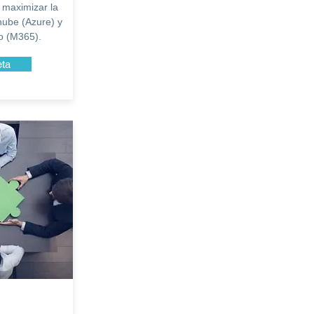
 maximizar la
nube (Azure) y
o (M365).
eta