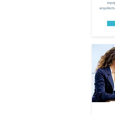
equi
arquitect