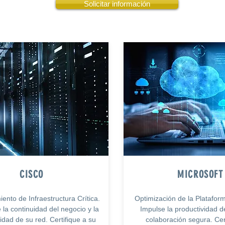
Solicitar información
CISCO
MICROSOFT
ento de Infraestructura Crítica.
Optimización de la Platafor
 la continuidad del negocio y la
Impulse la productividad de
lidad de su red. Certifique a su
colaboración segura. Cer