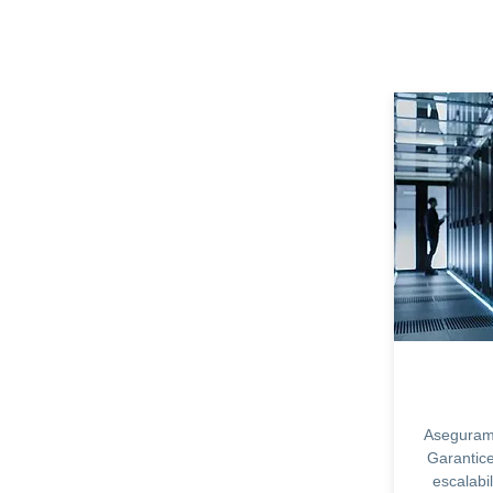
Asegurami
Garantice
escalabi