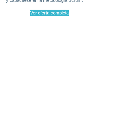
y capacítese en la metodología Scrum.
Ver oferta completa
AWS
Utilice los productos y servicios para