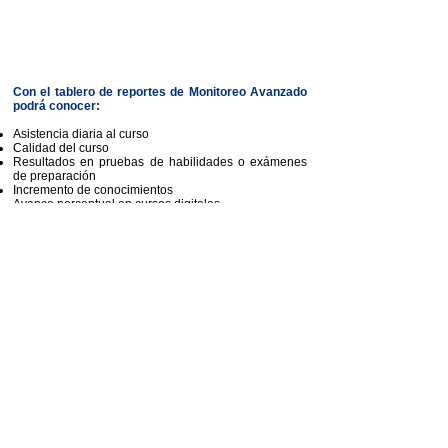
Con el tablero de reportes de Monitoreo Avanzado
podrá conocer:
Asistencia diaria al curso
Calidad del curso
Resultados en pruebas de habilidades o exámenes
de preparación
Incremento de conocimientos
Avance porcentual en cursos digitales
Participación en comunidad de aprendizaje - mesa de
ayuda
Asistencia a tutorías
Calificaciones de exámenes de certificación
Beneficios de contar
con un Administrador
de proyectos
Lo acompañamos en el logro de sus
objetivos,
haciendo que su programa de capacitación