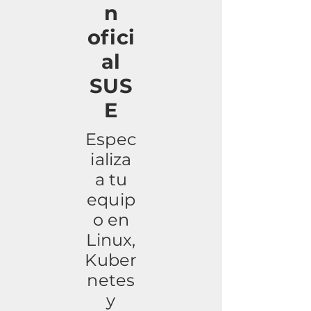
n
ofici
al
SUS
E
Espec
ializa
a tu
equip
o en
Linux,
Kuber
netes
y