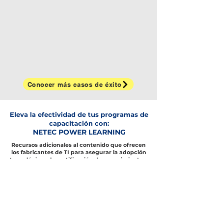
Conocer más casos de éxito
Eleva la efectividad de tus programas de
capacitación con:
NETEC POWER LEARNING
Recursos adicionales al contenido que ofrecen
los fabricantes de TI para asegurar la adopción
tecnológica y la certificación de conocimientos.
Definición de
Cursos certificados o
capacitación
a la medida