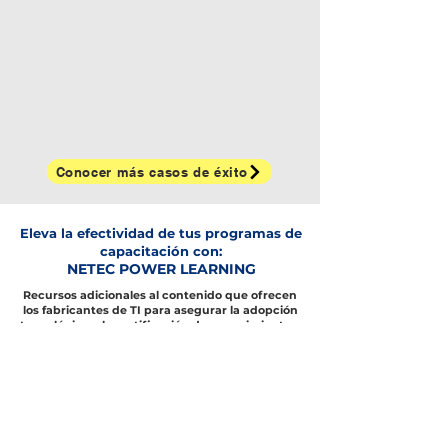
Conocer más casos de éxito
Eleva la efectividad de tus programas de
capacitación con:
NETEC POWER LEARNING
Recursos adicionales al contenido que ofrecen
los fabricantes de TI para asegurar la adopción
tecnológica y la certificación de conocimientos.
Definición de
Cursos certificados o
capacitación
a la medida