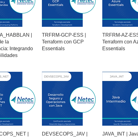
A_HABBLAN |
TRFRM-GCP-ESS |
TRFRM-AZ-ESS
e la
Terraform con GCP
Terraform con A
ncia: Integrando
Essentials
Essentials
ilidades
COPS_NET |
DEVSECOPS_JAV |
JAVA_INT | Jav