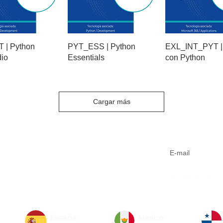
 | Python
PYT_ESS | Python
EXL_INT_PYT |
dio
Essentials
con Python
Cargar más
Aviso de privacidad
Suscríbete a n
Código de conducta
Sistema de Gestión Integrado
Formas de pago
España
México