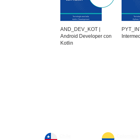
AND_DEV_KOT |
PYT_INT
Android Developer con
Interme
Kotlin
Nosotros
Sistema de gestión de calidad
Únete a nuestro equipo
Netec Business
Chile
Colombia