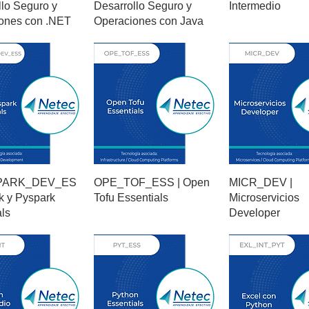
llo Seguro y
Desarrollo Seguro y
Intermedio
ones con .NET
Operaciones con Java
PARK_DEV_ES
OPE_TOF_ESS | Open
MICR_DEV |
k y Pyspark
Tofu Essentials
Microservicios
ls
Developer