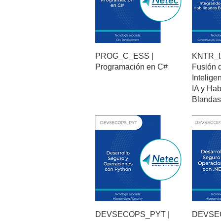
PROG_C_ESS |
KNTR_I
Programación en C#
Fusión d
Intelige
IA y Hab
Blandas
DEVSECOPS_PYT |
DEVSE