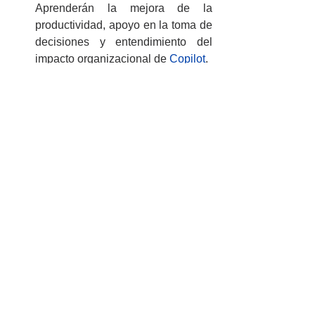
Aprenderán la mejora de la 
productividad, apoyo en la toma de 
decisiones y entendimiento del 
impacto organizacional de 
Copilot
.
Además, 
Netec
ofrece 
programas de 
capacitación personalizados
 que se 
adaptan a las necesidades específicas 
de cada empresa, combinando teoría y 
práctica para garantizar un 
aprendizaje 
efectivo
.
¿Por qué elegir Netec para capacitar 
a tu equipo en Modern Work?
Partner oficial de Microsoft
:
Contamos con 
certificaciones 
oficiales
 y acceso a los recursos 
más recientes.