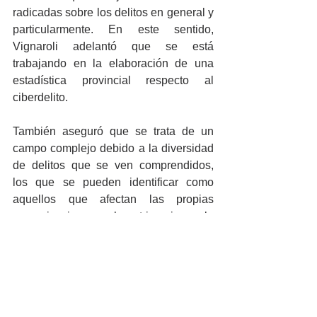
radicadas sobre los delitos en general y 
particularmente. En este sentido, 
Vignaroli adelantó que se está 
trabajando en la elaboración de una 
estadística provincial respecto al 
ciberdelito.
También aseguró que se trata de un 
campo complejo debido a la diversidad 
de delitos que se ven comprendidos, 
los que se pueden identificar como 
aquellos que afectan las propias 
comunicaciones, el patrimonio y la 
integridad sexual de las personas.
“Si bien se cuenta con un departamento 
informático, se está estudiando la 
posibilidad de poner una fiscalía de 