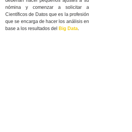
deberían hacer pequeños ajustes a su 
nómina y comenzar a solicitar a 
Científicos de Datos que es la profesión 
que se encarga de hacer los análisis en 
base a los resultados del 
Big Data
.
Pero para llegar a esto es necesario 
formarse en recursos y profesionales 
para ello. Ya está demostrado que el 
Big Data
 impulsa la eficiencia de las 
empresas de una manera sorprendente, 
por eso hay que aprovechar lo que esta 
tendencia le puede dar a las empresas 
latinoaméricanas.
Con 
Netec
 usted puede capacitarse en 
diferentes cursos de Big Data, en 
cualquier momento y lugar, ya que 
contamos con diferentes modalidades 