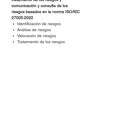
comunicación y consulta de los
riesgos basados en la norma ISO/IEC
27005:2022
Identificación de riesgos
Análisis de riesgos
Valoración de riesgos
Tratamiento de los riesgos
Comunicación y consulta sobre
riesgos de seguridad de la
información
Día 3: Información y registro de
riesgos, seguimiento y revisión, y
métodos de evaluación de riesgos
Registro e informes de riesgos de
seguridad de la información
Supervisión y revisión de riesgos
de seguridad de la información
Metodologías OCTAVE y MEHARI
Método EBIOS y marco del NIST
Métodos CRAMM y TRA
Cierre del curso de capacitación