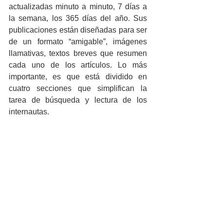
actualizadas minuto a minuto, 7 días a 
la semana, los 365 días del año. Sus 
publicaciones están diseñadas para ser 
de un formato “amigable”, imágenes 
llamativas, textos breves que resumen 
cada uno de los artículos. Lo más 
importante, es que está dividido en 
cuatro secciones que simplifican la 
tarea de búsqueda y lectura de los 
internautas.
Facebook:
https://www.facebook.com/aetecno/
Twitter: 
@Aetecno
Página web: 
https://tecno.americaeconomia.com/
Si alguna de estas páginas es de su 
interés, lo invitamos a seguirlas, ya que 