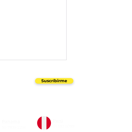
uestro newsletter
Suscríbirme
4 vs. ITIL 5: La
Perú
Panamá
ución hacia una Era
01 593 5099
50 7839 2296
tal y de IA