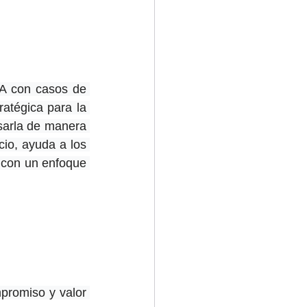
IA con casos de 
atégica para la 
sarla de manera 
io, ayuda a los 
 con un enfoque 
romiso y valor 