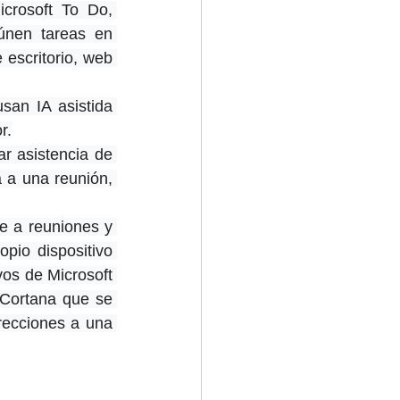
crosoft To Do, 
únen tareas en 
escritorio, web 
usan IA asistida 
r.
r asistencia de 
a una reunión, 
e a reuniones y 
pio dispositivo 
vos de Microsoft 
 Cortana que se 
recciones a una 