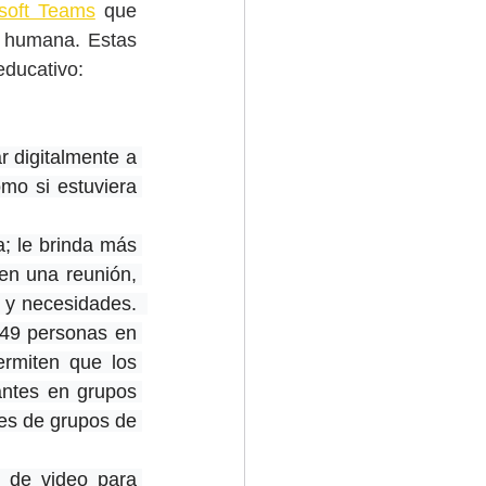
soft Teams
 que 
ás humana. Est
as 
 educativ
o:
r digitalmente a 
mo si estuviera 
; le brinda más 
en una reunión, 
y necesidades.  
 49 personas en 
rmiten que los 
antes en grupos 
es de grupos de 
 de video para 