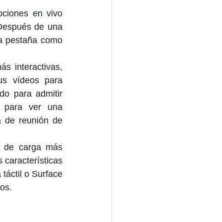
pciones en vivo 
 Después de una 
a pestaña como 
s interactivas, 
us vídeos para 
do para admitir 
 para ver una 
 de reunión de 
s de carga más 
 características 
áctil o Surface 
os.