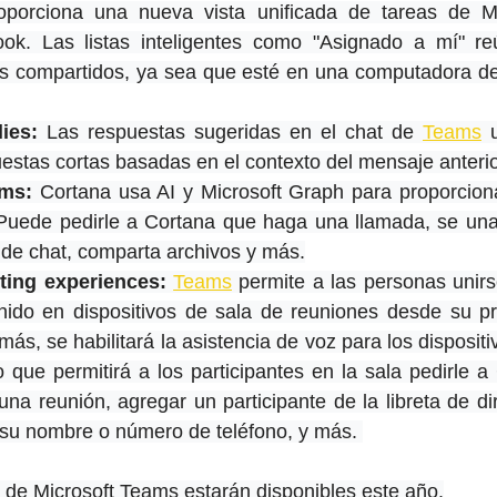
oporciona una nueva vista unificada de tareas de Mi
ook. Las listas inteligentes como "Asignado a mí" re
es compartidos, ya sea que esté en una computadora de 
ies:
 Las respuestas sugeridas en el chat de 
Teams
 
estas cortas basadas en el contexto del mensaje anterio
ams:
 Cortana usa AI y Microsoft Graph para proporciona
uede pedirle a Cortana que haga una llamada, se una 
de chat, comparta archivos y más.
ting experiences:
Teams
 permite a las personas unirs
nido en dispositivos de sala de reuniones desde su pro
ás, se habilitará la asistencia de voz para los dispositi
que permitirá a los participantes en la sala pedirle a
na reunión, agregar un participante de la libreta de di
su nombre o número de teléfono, y más. 
 de 
Microsoft
Teams
 estarán disponibles este año.