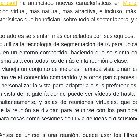
crosoft
 ha anunciado nuevas características en 
Micro
ción virtual, más natural, más atractiva, e incluso, m
terísticas que benefici
an, sobre todo al sector laboral y
aboradores se sientan más conectados con sus equipos
.
:
 U
tiliza la tecnología de segmentación de IA para ubica
es en un entorno compartido, haciendo que se sienta co
isma sala con todos los demás en la reunión o clase.
 Maneja un conjunto de mejoras, llamada vista dinámica
ómo ve el contenido compartido y a otros participantes 
personalizar la vista para adaptarla a sus preferencias 
n vista de la galería donde puede ver vídeos de hasta
ultáneamente, y salas de reuniones virtuales, que pe
e la reunión se dividan para reunirse con los particip
ra cosas como sesiones de lluvia de ideas o discusion
Antes de unirse a una reunión, puede usar los filtros