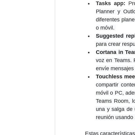
Tasks app:
 P
r
Planner y Outl
diferentes plan
o móvil. 
Suggested repl
para crear respu
Cortana in Te
voz en Teams. P
envíe mensajes 
Touchless mee
compartir conte
móvil o PC, adem
Teams Room, lo 
una y salga de u
reunión usando 
Estas características