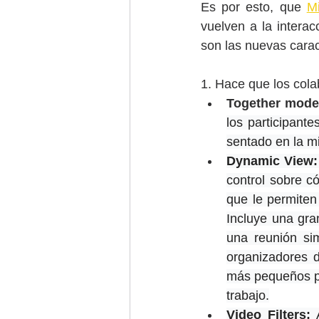
Es por esto, que 
Mi
vuelven a la interac
son las nuevas carac
1. Hace que los col
Together mode
los participant
sentado en la m
Dynamic View:
control sobre c
que le permiten 
Incluye una gra
una reunión sim
organizadores d
más pequeños pa
trabajo.
Video Filters:
 