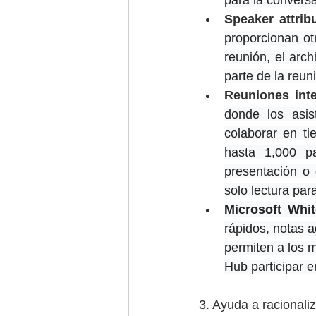
para la convers
Speaker attrib
proporcionan ot
reunión, el arc
parte de la reun
Reuniones inte
donde los asis
colaborar en ti
hasta 1,000 p
presentación o 
solo lectura par
Microsoft Whi
rápidos, notas a
permiten a los m
Hub participar e
3. Ayuda a racionaliz