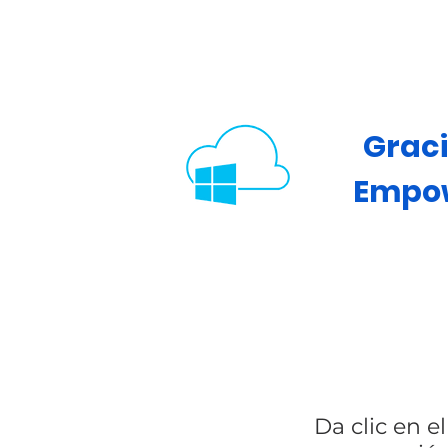
Graci
Empow
Da clic en e