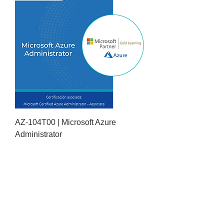
AZ-104T00 | Microsoft Azure
Administrator
Nosotros
Aviso de privacidad
Sistema de gestión de
Código de conducta
calidad
Sistema de Gestión
Únete a nuestro equipo
Integrado
Netec Business
Formas de pago
Suscríbete a nuestro newsletter