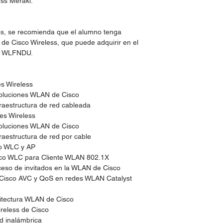
ess Meraki.
os, se recomienda que el alumno tenga
de Cisco Wireless, que puede adquirir en el
co WLFNDU.
es Wireless
oluciones WLAN de Cisco
fraestructura de red cableada
es Wireless
oluciones WLAN de Cisco
fraestructura de red por cable
co WLC y AP
sco WLC para Cliente WLAN 802.1X
ceso de invitados en la WLAN de Cisco
 Cisco AVC y QoS en redes WLAN Catalyst
itectura WLAN de Cisco
reless de Cisco
d inalámbrica