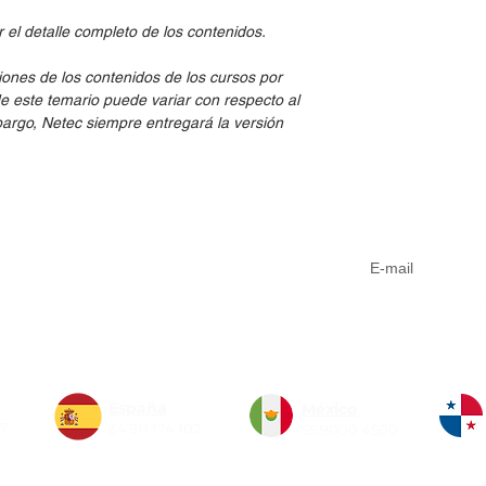
el detalle completo de los contenidos.
iones de los contenidos de los cursos por
de este temario puede variar con respecto al
embargo, Netec siempre entregará la versión
Aviso de privacidad
Suscríbete a n
Código de conducta
Sistema de Gestión Integrado
Formas de pago
España
México
77
34 911 174 102
55 9000 4500
Copyright 2026 Netec. Todos los derechos reservados.