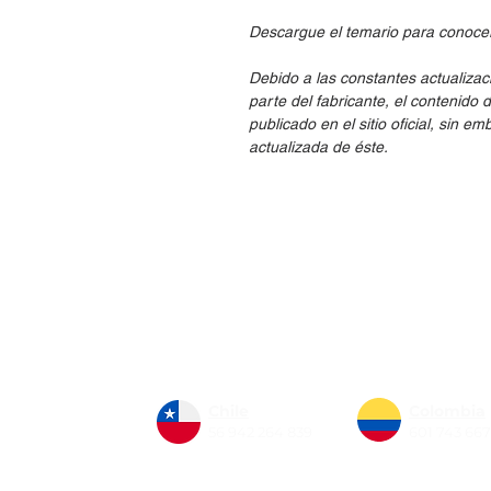
Descargue el temario para conocer 
Debido a las constantes actualizac
parte del fabricante, el contenido 
publicado en el sitio oficial, sin 
actualizada de éste.
Nosotros
Sistema de gestión de calidad
Únete a nuestro equipo
Netec Business
Chile
Colombia
56 942 264 839
601 743 66