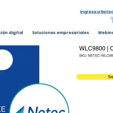
Ingresa a Nete
ión digital
Soluciones empresariales
Webin
WLC9800 | C
SKU: NETEC-WLC98
So
Detalles
Duración
Versión
Temario