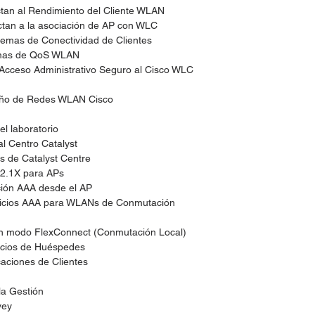
tan al Rendimiento del Cliente WLAN
ctan a la asociación de AP con WLC
lemas de Conectividad de Clientes
emas de QoS WLAN
Acceso Administrativo Seguro al Cisco WLC
seño de Redes WLAN Cisco
el laboratorio
 al Centro Catalyst
es de Catalyst Centre
02.1X para APs
ación AAA desde el AP
rvicios AAA para WLANs de Conmutación
en modo FlexConnect (Conmutación Local)
vicios de Huéspedes
caciones de Clientes
la Gestión
vey