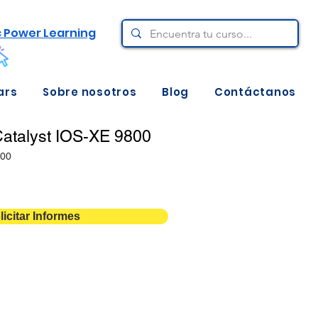
c Power Learning
ars
Sobre nosotros
Blog
Contáctanos
atalyst IOS-XE 9800
00
licitar Informes
5 días
1
Descarga aquí ⇩