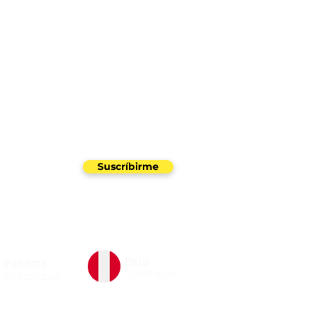
uestro newsletter
Suscríbirme
Perú
Panamá
01 593 5099
50 7839 2296