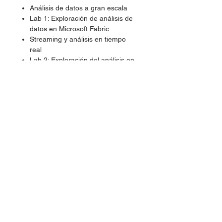
Análisis de datos a gran escala
Lab 1: Exploración de análisis de
datos en Microsoft Fabric
Streaming y análisis en tiempo
real
Lab 2: Exploración del análisis en
tiempo real en Microsoft Fabric
Visualización de datos
Lab 3: Explora los fundamentos de
la visualización de datos con
Power BI
Descargue el temario para conocer el
detalle completo de los contenidos.
Debido a las constantes
actualizaciones de los contenidos de
los cursos por parte del fabricante, el
contenido de este temario puede
variar con respecto al publicado en el
sitio oficial, sin embargo, Netec