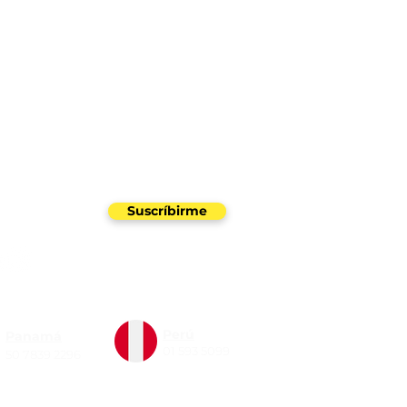
uestro newsletter
Suscríbirme
Perú
Panamá
01 593 5099
50 7839 2296