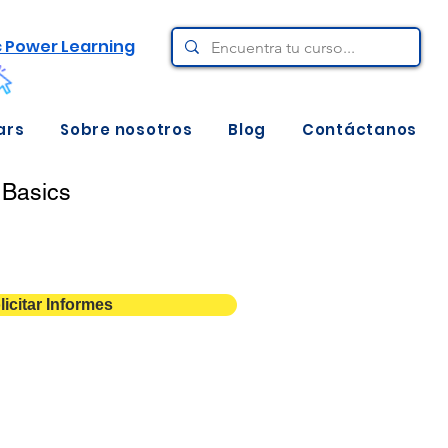
c Power Learning
ars
Sobre nosotros
Blog
Contáctanos
 Basics
licitar Informes
3 días
7.3
Descarga aquí ⇩