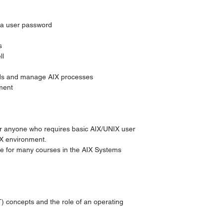
 a user password
s
ll
s and manage AIX processes
ment
for anyone who requires basic AIX/UNIX user
AIX environment.
ite for many courses in the AIX Systems
T) concepts and the role of an operating