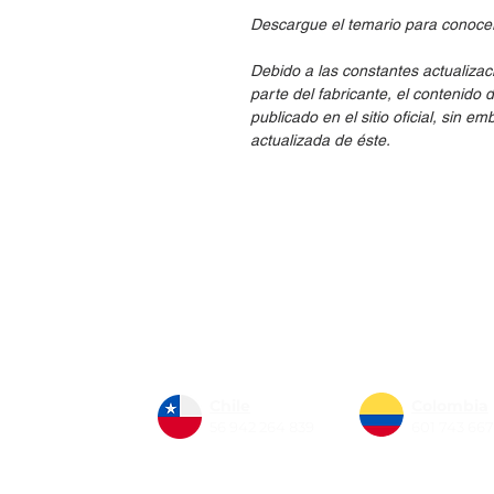
Descargue el temario para conocer 
Debido a las constantes actualizac
parte del fabricante, el contenido 
publicado en el sitio oficial, sin 
actualizada de éste.
Nosotros
Sistema de gestión de calidad
Únete a nuestro equipo
Netec Business
Chile
Colombia
56 942 264 839
601 743 66