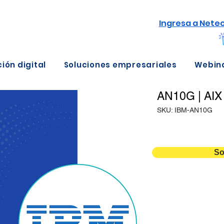
Ingresa a Nete
ión digital
Soluciones empresariales
Webin
AN10G | AIX
SKU: IBM-AN10G
So
Detalles
Duración
Versión
Temario