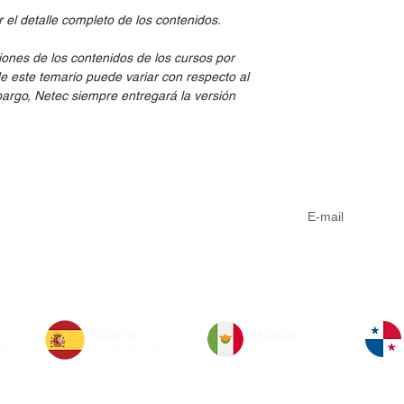
el detalle completo de los contenidos.
iones de los contenidos de los cursos por
de este temario puede variar con respecto al
embargo, Netec siempre entregará la versión
Aviso de privacidad
Suscríbete a n
Código de conducta
Sistema de Gestión Integrado
Formas de pago
España
México
77
34 911 174 102
55 9000 4500
Copyright 2026 Netec. Todos los derechos reservados.