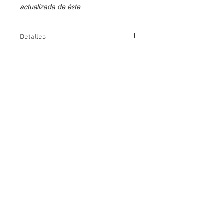
actualizada de éste
Detalles
Duración
2 días
Temario
Descarga
aquí ⇩
Fechas NETEC
Consultar
Método de
👤
💻
entrega