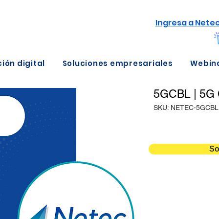
Ingresa a Nete
ión digital
Soluciones empresariales
Webin
5GCBL | 5G 
SKU: NETEC-5GCBL
So
Detalles
Duración
Temario
Fechas NETEC