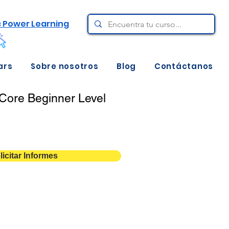
c Power Learning
ars
Sobre nosotros
Blog
Contáctanos
Core Beginner Level
licitar Informes
1 día
Descarga aquí ⇩
Consultar