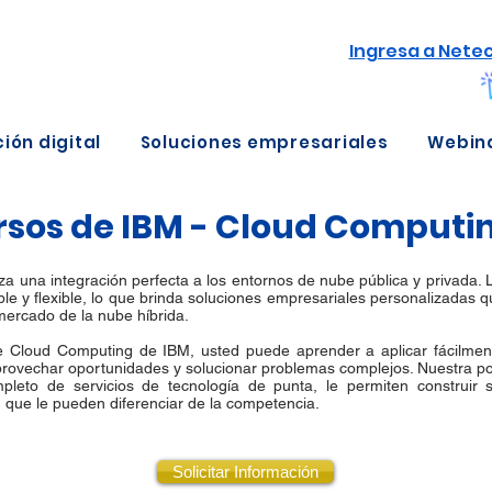
Ingresa a Nete
ión digital
Soluciones empresariales
Webin
sos de IBM - Cloud Computi
a una integración perfecta a los entornos de nube pública y privada. L
ble y flexible, lo que brinda soluciones empresariales personalizadas
 mercado de la nube híbrida.
e Cloud Computing de IBM, usted puede aprender a aplicar fácilment
provechar oportunidades y solucionar problemas complejos. Nuestra po
mpleto de servicios de tecnología de punta, le permiten construir s
 que le pueden diferenciar de la competencia.
Solicitar Información