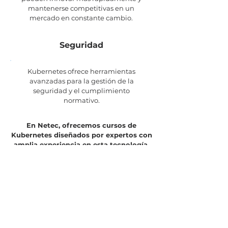
mantenerse competitivas en un
mercado en constante cambio.
Seguridad
Kubernetes ofrece herramientas
avanzadas para la gestión de la
seguridad y el cumplimiento
normativo.
En Netec, ofrecemos cursos de
Kubernetes diseñados por expertos con
amplia experiencia en esta tecnología.
A través de nuestros programas y
soluciones aseguramos que tu equipo
aprenda las habilidades y conocimientos
necesarios para que logren una efectiva
adopción tecnológica.
Solicitar más información