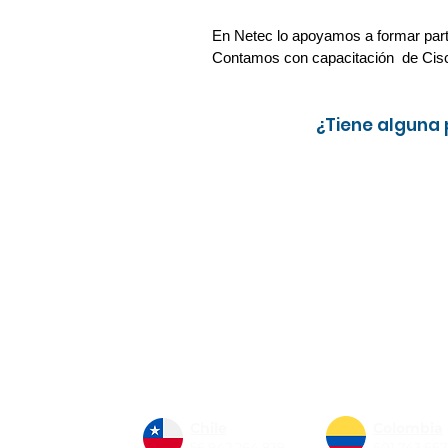
En Netec lo apoyamos a formar parte
Contamos con capacitación de Cisco 
¿Tiene alguna
Nosotros
Sistema de gestión de calidad
Únete a nuestro equipo
Netec Business
Chile
Colombia
56 942 264 839
601 743 66