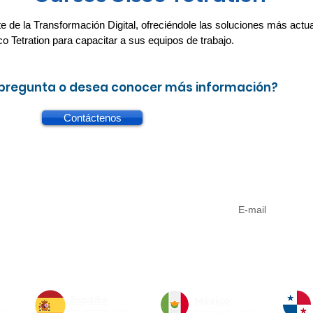
 de la Transformación Digital, ofreciéndole las soluciones más actua
Tetration para capacitar a sus equipos de trabajo.
 pregunta o desea conocer más información?
Contáctenos
Aviso de privacidad
Suscríbete a n
Código de conducta
Sistema de Gestión Integrado
Formas de pago
España
México
77