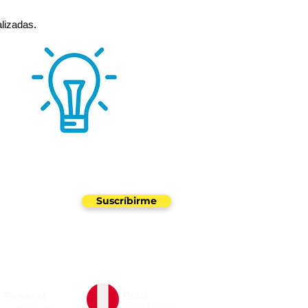
lizadas.
uestro newsletter
Suscríbirme
Perú
Panamá
01 593 5099