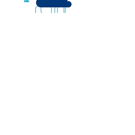
Nosotros
Aviso de privacidad
Sistema de gestión de
Código de conducta
calidad
Sistema de Gestión
Únete a nuestro equipo
Integrado
Netec Business
Formas de pago
Suscríbete a nuestro newsletter
Suscríbirme
Colombia
Chile
601 743 6677
56 942 264 839