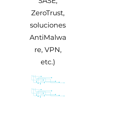
SASE,
ZeroTrust,
soluciones
AntiMalwa
re, VPN,
etc.)
Logra el éxito que han
tenido estas instituciones