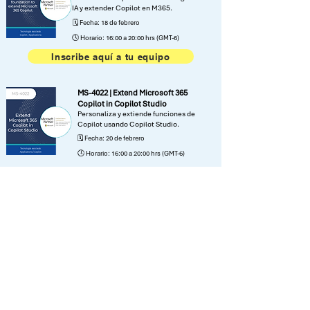
IA y extender Copilot en M365.
🗓️ Fecha: 18 de febrero
🕓 Horario: 16:00 a 20:00 hrs (GMT-6)
Inscribe aquí a tu equipo
MS-4022 | Extend Microsoft 365
Copilot in Copilot Studio
Personaliza y extiende funciones de
Copilot usando Copilot Studio.
🗓️ Fecha: 20 de febrero
🕓 Horario: 16:00 a 20:00 hrs (GMT-6)
Inscribe aquí a tu equipo
¡Capacítate con Netec y logra la adopción de las
tecnologías de Microsoft!
Somos expertos en programas de
entrenamiento sobre las soluciones de
Microsoft