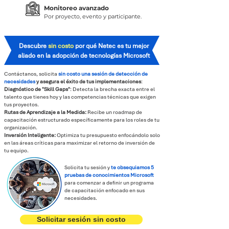
Monitoreo avanzado
Por proyecto, evento y participante.
Descubre
sin costo
por qué Netec es tu mejor
aliado en la adopción de tecnologías Microsoft
Contáctanos, solicita
sin costo
una sesión de detección de
necesidades
y asegura el éxito de tus implementaciones
:
Diagnóstico de "Skill Gaps"
: Detecta la brecha exacta entre el
talento que tienes hoy y las competencias técnicas que exigen
tus proyectos.
Rutas de Aprendizaje a la Medida:
Recibe un roadmap de
capacitación estructurado específicamente para los roles de tu
organización.
Inversión Inteligente:
Optimiza tu presupuesto enfocándolo solo
en las áreas críticas para maximizar el retorno de inversión de
tu equipo.
Solicita tu sesión y
te obsequiamos 5
pruebas de conocimientos Microsoft
para comenzar a definir un programa
de capacitación enfocado en sus
necesidades.
Solicitar sesión sin costo