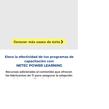
Conocer más casos de éxito
Eleva la efectividad de tus programas de
capacitación con:
NETEC POWER LEARNING
Recursos adicionales al contenido que ofrecen
los fabricantes de TI para asegurar la adopción
tecnológica y la certificación de conocimientos.
Definición de
Cursos certificados o
capacitación
a la medida