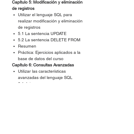
Capítulo 5: Modificación y eliminación
de registros
Utilizar el lenguaje SQL para
realizar modificación y eliminación
de registros
5.1 La sentencia UPDATE
5.2 La sentencia DELETE FROM
Resumen
Práctica: Ejercicios aplicados a la
base de datos del curso
Capítulo 6: Consultas Avanzadas
Utilizar las características
avanzadas del lenguaje SQL
6.1 Joins
6.2 Vistas
6.3 Consultas anidadas
6.4 Subquerys
6.5 Conjuntos
6.6 Condicionales: SELECT
CASE()
6.7 Funciones que retornan un