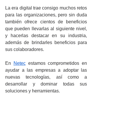
La era digital trae consigo muchos retos 
para las organizaciones, pero sin duda 
también ofrece cientos de beneficios 
que pueden llevarlas al siguiente nivel, 
y hacerlas destacar en su industria, 
además de brindarles beneficios para 
sus colaboradores.
En 
Netec
 estamos comprometidos en 
ayudar a las empresas a adoptar las 
nuevas tecnologías, así como a 
desarrollar y dominar todas sus 
soluciones y herramientas. 
Capacita a tus colaboradores con 
nuestra 
oferta digital
 de 
cursos
 y 
librerías
 y asegura la adopción de las 
nuevas tecnologías utilizando las 